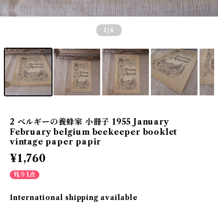
1
/6
2 ベルギーの養蜂家 小冊子 1955 January
February belgium beekeeper booklet
vintage paper papir
¥1,760
残り1点
International shipping available