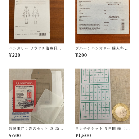
ハンガリー リウマチ治療冊
ブルー：ハンガリー 婦人科 検
子 医療系紙モノ
診票 カード 医療系伝票 医療系
¥220
¥200
紙もの（デッドストック）
数量限定：袋のセット 2025年
ランチチケット ５日間 緑 ：ハ
10月バージョン （パターン
ンガリー チケット 伝票 チケッ
¥600
¥1,500
１）
トブック ナンバリング 切れ目