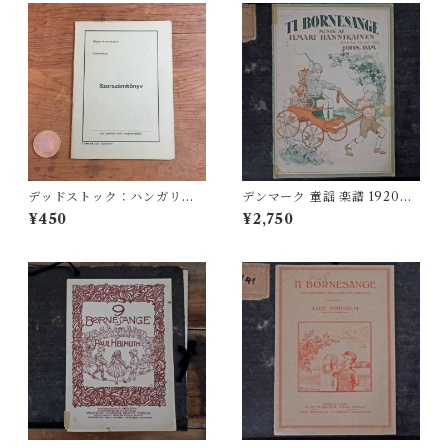
デッドストック：ハンガリー
デンマーク 童謡 楽譜 1920年
自動車整備 ドライバーズ手
代 Denmark vintage childre
¥450
¥2,750
帳 ブック
n songs score Ti Bornesan
ge