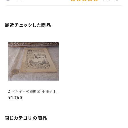
最近チェックした商品
2 ベルギーの養蜂家 小冊子 19
55 January February belgiu
¥1,760
m beekeeper booklet vinta
ge paper papir
同じカテゴリの商品