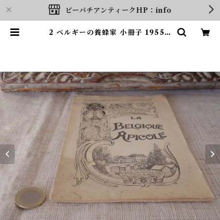
ピーパチアンティークHP：info
2 ベルギーの養蜂家 小冊子 1955 J
anuary February belgium be
ekeeper booklet vintage pap
er papir | ピーパチ書房