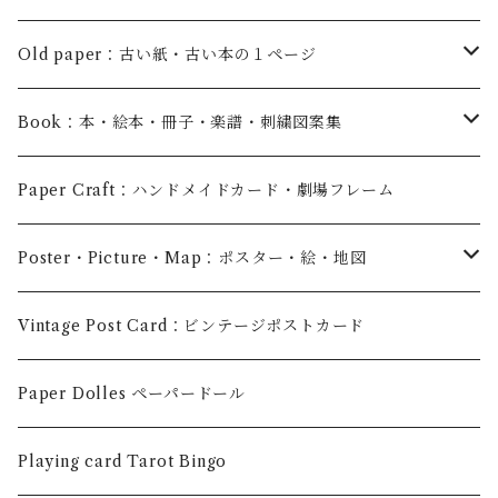
Old paper：古い紙・古い本の１ページ
old books：古い紙
Book：本・絵本・冊子・楽譜・刺繍図案集
1p：古い本の１ページ
Books：本
Paper Craft：ハンドメイドカード・劇場フレーム
民族衣装の本
Picture Books：絵本
Poster・Picture・Map：ポスター・絵・地図
Leaflet：冊子
poster・ポスター
Vintage Post Card：ビンテージポストカード
Musical Score：楽譜
picture・絵
Paper Dolles ペーパードール
Embroidery Pattern：刺繍図案集
picture book 1p・古い絵本の１ページ
Playing card Tarot Bingo