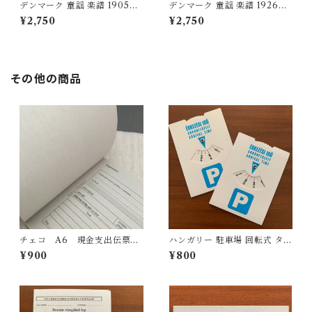
デンマーク 童謡 楽譜 1905年
デンマーク 童謡 楽譜 1926年
Denmark vintage children
Denmark vintage children
¥2,750
¥2,750
songs score Borne Sange
songs score Ti Bornesang
9
e
その他の商品
チェコ A6 現金支出伝票
ハンガリー 駐車場 回転式 タイ
（ブック）税付き 詳細 わら半
ムカード
¥900
¥800
紙 黒字 50枚