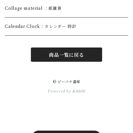
map・地図
Collage material ：紙雑貨
Calendar Clock：カレンダー 時計
商品一覧に戻る
© ピーパチ書房
Powered by